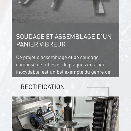
SOUDAGE ET ASSEMBLAGE D’UN
PANIER VIBREUR
Ce projet d’assemblage et de soudage,
composé de tubes et de plaques en acier
inoxydable, est un bel exemple du genre de
projets que nous pouvons entièrement
RECTIFICATION
réaliser pour vous.