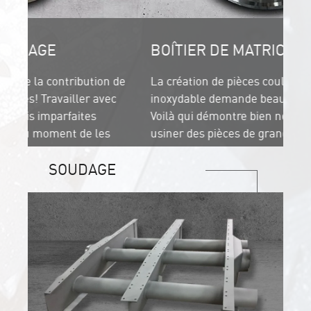
BOÎTIER DE MATRICE
ion de
La création de pièces coulées en acier
avec
inoxydable demande beaucoup de précision.
Voilà qui démontre bien notre capacité à
les
usiner des pièces de grande envergure
pouvant atteindre une grosseur de 2 mètres
SOUDAGE
cubes!